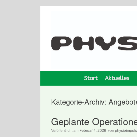
Zum
Inhalt
springen
Start
Aktuelles
Kategorie-Archiv:
Angebot
Geplante Operation
Veröffentlicht am
Februar 4, 2026
von
physioimpuls