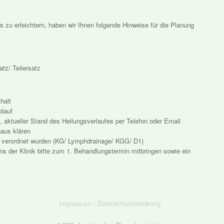
zu erleichtern, haben wir Ihnen folgende Hinweise für die Planung
tz/ Teilersatz
halt
blauf
ktueller Stand des Heilungsverlaufes per Telefon oder Email
haus klären
e verordnet wurden (KG/ Lymphdrainage/ KGG/ D1)
ns der Klinik bitte zum 1. Behandlungstermin mitbringen sowie ein
Impressum
/
Datenschutzerklärung